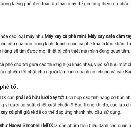
bóng kiếng phủ đen toàn bộ thân máy để gia tăng thêm sự chắc c
g hóa các loại máy như
Máy xay cà phê mini
,
Máy xay cafe cầm ta
nhu cầu của bạn trong kinh doanh quán cà phê khá là khó khăn. 
h hàng sẽ tìm được mọi thiết bị cần thiết mà mình đang quan tâm.
 cà phê cho tới giữa các thương hiệu khác nhau, việc sở hữu một
i nghiệm tốt nhất cho người làm kinh doanh nói chung và các Bar
 phê tốt
MDX cần
phải sở hữu lưỡi xay tốt
, tích hợp các tính năng cơ bản nh
g vị dưới áp suất chiết xuất chuẩn 9 Bar. Trong khi đó, các lựa c
xay cà phê giá rẻ
để có thể đáp ứng nhanh nhu cầu sử dụng.
 như Nuova Simonelli MDX
là sản phẩm tiêu biểu dành cho quán nư