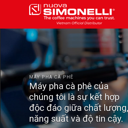
Skip
to
content
MÁY PHA CÀ PHÊ
Máy pha cà phê của
chúng tôi là sự kết hợp
độc đáo giữa chất lượng
năng suất và độ tin cậy.