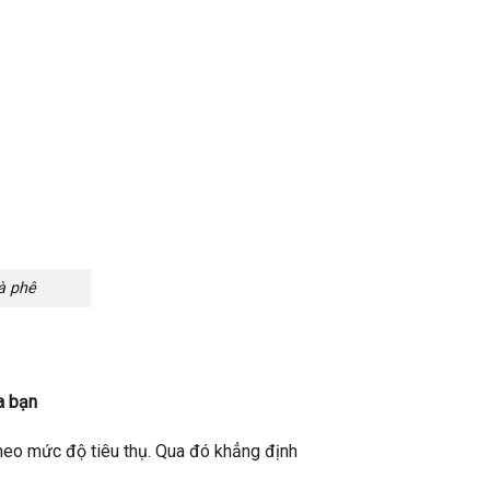
à phê
a bạn
heo mức độ tiêu thụ. Qua đó khẳng định