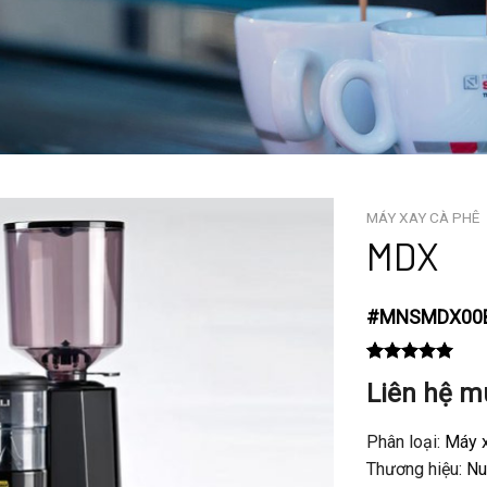
MÁY XAY CÀ PHÊ
MDX
#
MNSMDX00
Rated
1
5.00
Liên hệ m
out of 5
based on
customer
Phân loại:
Máy x
rating
Thương hiệu:
Nu