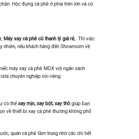
hắn. Hộc đựng cà phê ở phía trên lớn và có
y
,
Máy xay cà phê cũ thanh lý giá rẻ
,.. Thì việc
Tuy nhiên, nếu khách hàng đến Showroom về
 chiếc máy xay cà phê MDX với ngân sách
ista chuyên nghiệp nói riêng.
ư có thể
xay mịn, xay bột, xay thô
giúp bạn
họn về thiết bị xay cà phê thường không phổ
ớc, quán cà phê tầm trung nhờ các chi tiết