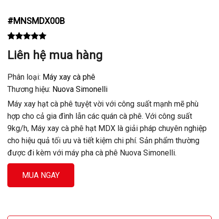
#
MNSMDX00B
Rated
1
5.00
Liên hệ mua hàng
out of 5
based on
customer
Phân loại:
Máy xay cà phê
rating
Thương hiệu:
Nuova Simonelli
Máy xay hạt cà phê tuyệt vời với công suất mạnh mẽ phù
hợp cho cả gia đình lẫn các quán cà phê. Với công suất
9kg/h, Máy xay cà phê hạt MDX là giải pháp chuyên nghiệp
cho hiệu quả tối ưu và tiết kiệm chi phí. Sản phẩm thường
được đi kèm với máy pha cà phê Nuova Simonelli.
MUA NGAY