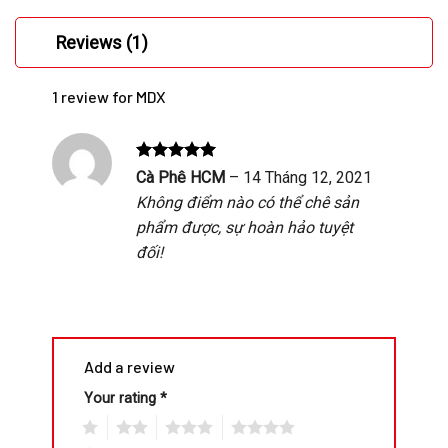
Reviews (1)
1 review for
MDX
Rated
5
Cà Phê HCM
–
14 Tháng 12, 2021
out of 5
Không điểm nào có thể chê sản
phẩm được, sự hoàn hảo tuyệt
đối!
Add a review
Your rating
*
1
2
3
4