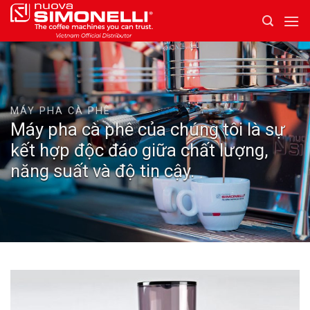
Skip
to
content
MÁY PHA CÀ PHÊ
Máy pha cà phê của chúng tôi là sự
kết hợp độc đáo giữa chất lượng,
năng suất và độ tin cậy.