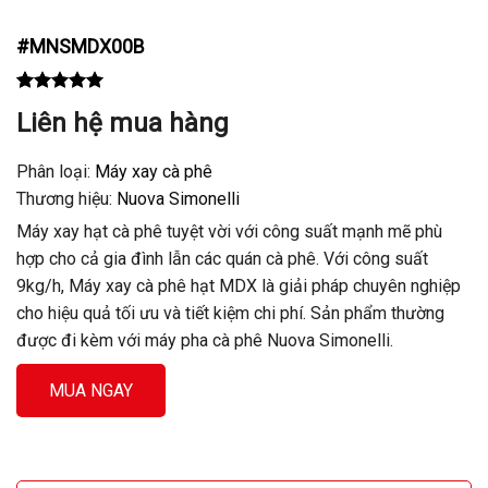
#
MNSMDX00B
Rated
1
5.00
Liên hệ mua hàng
out of 5
based on
customer
Phân loại:
Máy xay cà phê
rating
Thương hiệu:
Nuova Simonelli
Máy xay hạt cà phê tuyệt vời với công suất mạnh mẽ phù
hợp cho cả gia đình lẫn các quán cà phê. Với công suất
9kg/h, Máy xay cà phê hạt MDX là giải pháp chuyên nghiệp
cho hiệu quả tối ưu và tiết kiệm chi phí. Sản phẩm thường
được đi kèm với máy pha cà phê Nuova Simonelli.
MUA NGAY