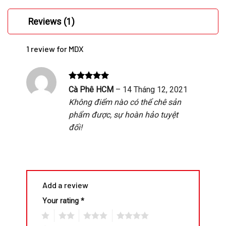
Reviews (1)
1 review for
MDX
Rated
5
Cà Phê HCM
–
14 Tháng 12, 2021
out of 5
Không điểm nào có thể chê sản
phẩm được, sự hoàn hảo tuyệt
đối!
Add a review
Your rating
*
1
2
3
4