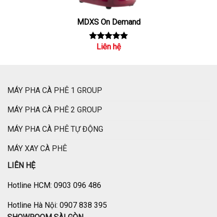
MDXS On Demand
Liên hệ
Rated
5.00
out of 5
MÁY PHA CÀ PHÊ 1 GROUP
MÁY PHA CÀ PHÊ 2 GROUP
MÁY PHA CÀ PHÊ TỰ ĐỘNG
MÁY XAY CÀ PHÊ
LIÊN HỆ
Hotline HCM: 0903 096 486
Hotline Hà Nội: 0907 838 395