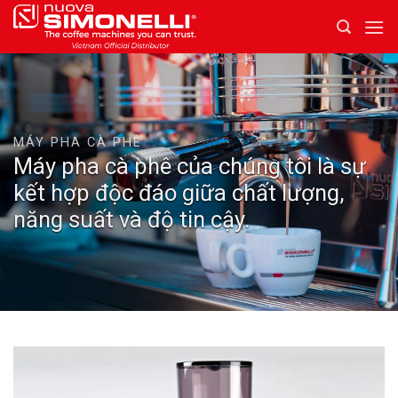
Skip
to
content
MÁY PHA CÀ PHÊ
Máy pha cà phê của chúng tôi là sự
kết hợp độc đáo giữa chất lượng,
năng suất và độ tin cậy.