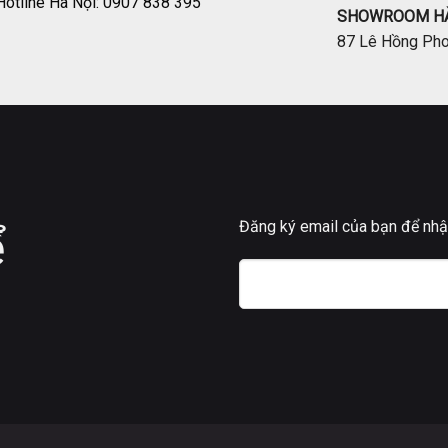
Hotline Hà Nội: 0907 838 395
SHOWROOM HÀ
87 Lê Hồng Phon
Đăng ký email của bạn để nhận
ể