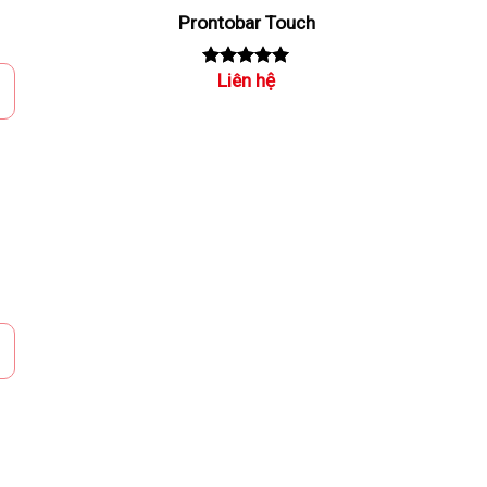
Prontobar Touch
Liên hệ
Rated
5.00
out of 5