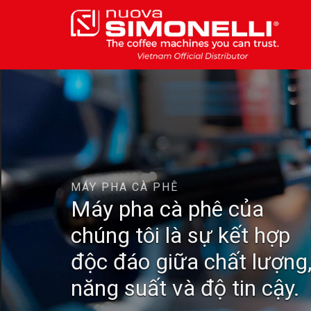
Skip
to
content
MÁY PHA CÀ PHÊ
Máy pha cà phê của
chúng tôi là sự kết hợp
độc đáo giữa chất lượng
năng suất và độ tin cậy.